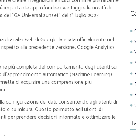
ti e creare integrazioni efficaci con altre piattaforme
, è importante approfondire i vantaggi e le novità di
C
 del "GA Universal sunset" del 1° luglio 2023.
a di analisi web di Google, lanciata ufficialmente nel
rispetto alla precedente versione, Google Analytics
isione più completa del comportamento degli utenti su
 sull'apprendimento automatico (Machine Learning).
rmette di acquisire una comprensione più
ni.
lla configurazione dei dati, consentendo agli utenti di
ato e su misura. Questo permette agli utenti di
enti per prendere decisioni informate e ottimizzare le
T