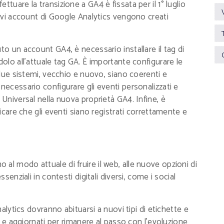
tuare la transizione a GA4 è fissata per il 1° luglio
uovi account di Google Analytics vengono creati
to un account GA4, è necessario installare il tag di
dolo all'attuale tag GA. È importante configurare le
i due sistemi, vecchio e nuovo, siano coerenti e
necessario configurare gli eventi personalizzati e
 Universal nella nuova proprietà GA4. Infine, è
ficare che gli eventi siano registrati correttamente e
al modo attuale di fruire il web, alle nuove opzioni di
ssenziali in contesti digitali diversi, come i social
nalytics dovranno abituarsi a nuovi tipi di etichette e
ti e aggiornati per rimanere al passo con l'evoluzione